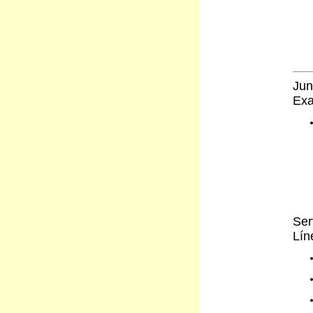
Jun
Exa
Ser
Lín