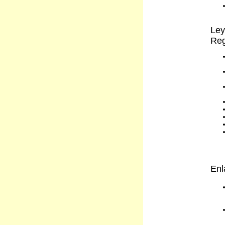
Ley
Reg
Enl