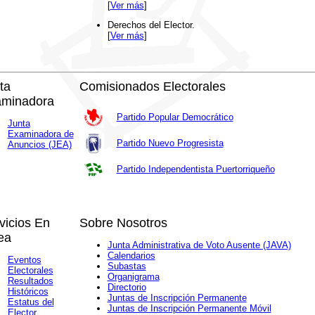
[
Ver más
]
Derechos del Elector.
[
Ver más
]
ta
Comisionados Electorales
minadora
Partido Popular Democrático
Junta
Examinadora de
Partido Nuevo Progresista
Anuncios (JEA)
Partido Independentista Puertorriqueño
vicios En
Sobre Nosotros
ea
Junta Administrativa de Voto Ausente (JAVA)
Calendarios
Eventos
Subastas
Electorales
Organigrama
Resultados
Directorio
Históricos
Juntas de Inscripción Permanente
Estatus del
Juntas de Inscripción Permanente Móvil
Elector