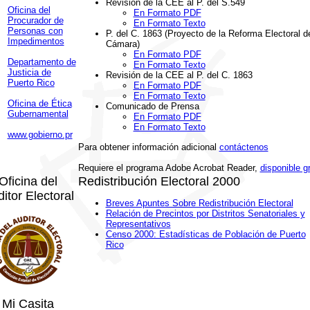
Revisión de la CEE al P. del S.549
Oficina del
En Formato PDF
Procurador de
En Formato Texto
Personas con
P. del C. 1863 (Proyecto de la Reforma Electoral d
Impedimentos
Cámara)
En Formato PDF
Departamento de
En Formato Texto
Justicia de
Revisión de la CEE al P. del C. 1863
Puerto Rico
En Formato PDF
En Formato Texto
Oficina de Ética
Comunicado de Prensa
Gubernamental
En Formato PDF
En Formato Texto
www.gobierno.pr
Para obtener información adicional
contáctenos
Requiere el programa Adobe Acrobat Reader,
disponible gr
Oficina del
Redistribución Electoral 2000
itor Electoral
Breves Apuntes Sobre Redistribución Electoral
Relación de Precintos por Distritos Senatoriales y
Representativos
Censo 2000: Estadísticas de Población de Puerto
Rico
Mi Casita